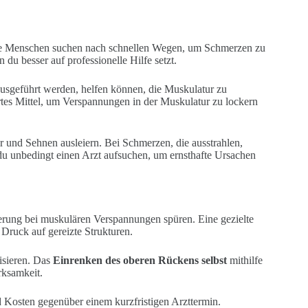
iele Menschen suchen nach schnellen Wegen, um Schmerzen zu
 du besser auf professionelle Hilfe setzt.
 ausgeführt werden, helfen können, die Muskulatur zu
es Mittel, um Verspannungen in der Muskulatur zu lockern
r und Sehnen ausleiern. Bei Schmerzen, die ausstrahlen,
du unbedingt einen Arzt aufsuchen, um ernsthafte Ursachen
hterung bei muskulären Verspannungen spüren. Eine gezielte
Druck auf gereizte Strukturen.
isieren. Das
Einrenken des oberen Rückens selbst
mithilfe
rksamkeit.
nd Kosten gegenüber einem kurzfristigen Arzttermin.